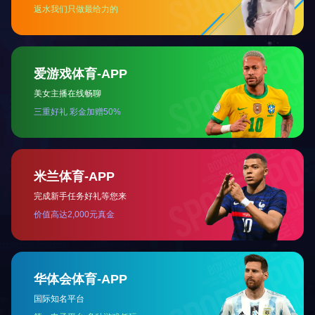
[企业新闻]
淮安经济技
日期：2017-04-21
4月21日，淮安经济技术开
长、党组织负责人深入交谈，
导。
[企业新闻]
春暖鸿升 
日期：2017-03-09
阳春三月，春风送暖，在第1
上，她们吃苦耐劳，勇于奉献
团党委、工会慰问了工作在各
公司地址：江苏省淮安市深圳东路87-1号 邮编：223001 电话：0517-8377
共215条 每页8条 页次：12/27