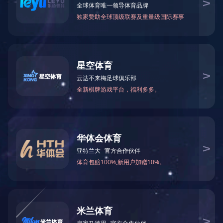
集团动态
媒
[企业新闻]
『不忘初心
日期：2018-03-01
2018年2月24日下午，鸿升
[企业新闻]
坚守质量理