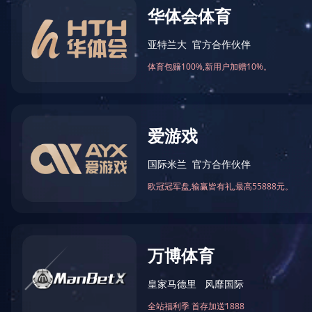
集团动态
[企业新闻]
项
日期：2022-12-03
[企业新闻]
淮