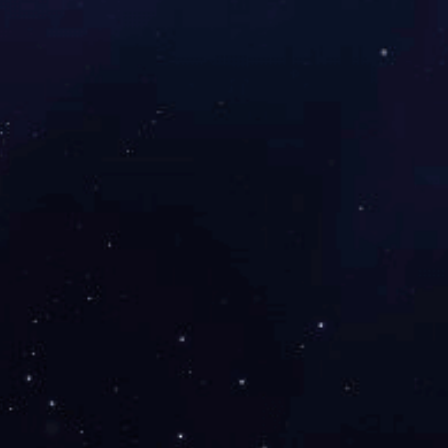
[企业新闻]
齐
日期：2022-03-19
[企业新闻]
同
日期：2022-03-16
公司地址：江苏省淮安市深圳东路87-1号 邮编：223001 电话：05
共160条 每页8条 页次：2/20