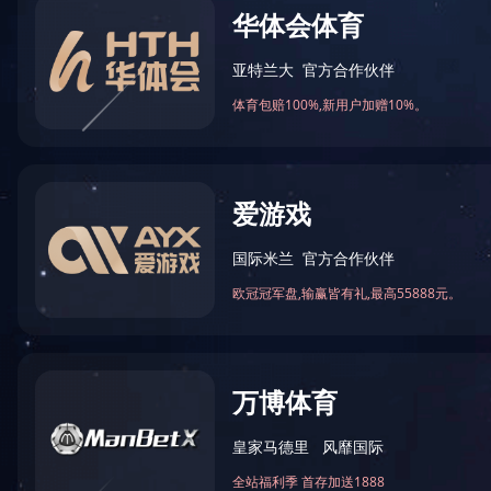
植树节是中国为激发人们爱林、造林的热情，促