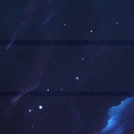
集团动态 | 植树增添新绿 共建美丽家园
作者：鸿升集团 企划部 发布于：2023-03-11 17:01:58 文字：【
大
】【
中
】【
小
进国土绿化，保护人类赖以生存的生态环境，通过立法确定的