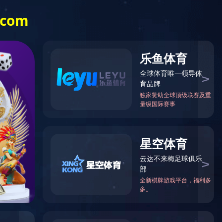
荣誉展示
企业文化
大阳城游戏（中国）官方网