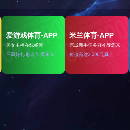
升集团总部干部职工在总部办公大楼旁植树造林，共建美丽家园
默契，干劲十足，运苗、铲土、栽苗、填土、踩实、浇水……
都被妥善安置到了它们的“新家”，焕发着勃勃生机。
为每个植树者制作认领心愿牌，写上自己的心愿及名字，确保包
绿意识，保护自然环境，共建美好家园。
企业首页
关于我们
新闻中心
动
下一页
大阳城游戏（中国）官方网站