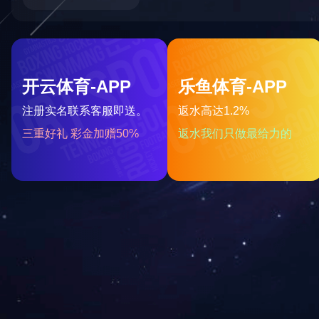
3月11日上午，在植树节即将到来之际即，鸿
在植树现场，大家两三人一组，分工合作、配合
景象。经过一个多小时的栽种工作，一株株小树苗
/////////
活动遵循所种树苗实行谁种植、谁养护的原则，并
此次植树活动引导大家进一步增强植绿、爱绿、护
上一页
上一页:集团动态 | 鸿升集团举办庆祝“三八”妇女节主题活